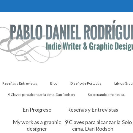
Reseñas y Entrevistas
Blog
Diseño de Portadas
Libros Grati
9 Claves para alcanzar la cima. Dan Rodson
Solo cuando amanezca.
En Progreso
Reseñas y Entrevistas
My work as a graphic
9 Claves para alcanzar la
Solo
designer
cima. Dan Rodson