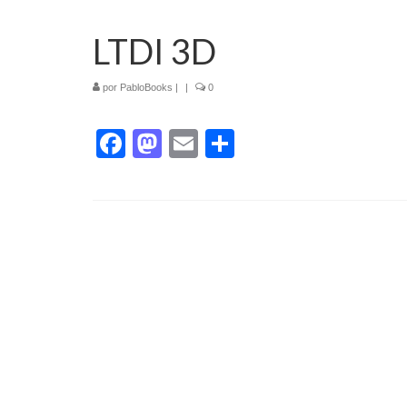
LTDI 3D
por
PabloBooks
|
|
0
Facebook
Mastodon
Email
Compartir