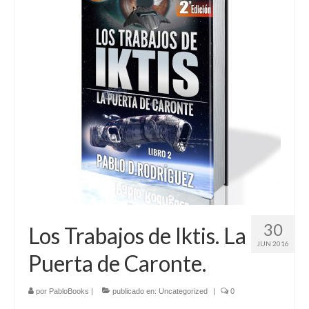
30
Los Trabajos de Iktis. La
JUN 2016
Puerta de Caronte.
por
PabloBooks
|
publicado en:
Uncategorized
|
0