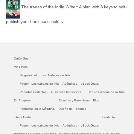
The trades of the Indie Writer: A plan with 8 keys to self-
publish your book successfully
Quién Soy
Mis Libros
Singularidad.
Los Trabajos de Iktis.
Faetón. Los trabajos de Iktis – Apéndices – eBook Gratis
Portadas Perfectas.
4 Historias fantásticas…
Haz una reseña de mi libro
En Progreso
Reseñas y Entrevistas
Blog
Fantasma en la Máquina.
Diseño de Portadas
Libros Gratis
Contacta
Faetón. Los trabajos de Iktis – Apéndices – eBook Gratis
My work as a graphic designer
9 Claves para alcanzar la cima. Dan Rodson