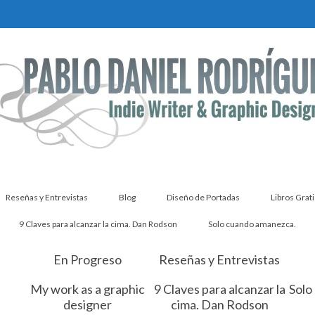
Reseñas y Entrevistas
Blog
Diseño de Portadas
Libros Grati
9 Claves para alcanzar la cima. Dan Rodson
Solo cuando amanezca.
En Progreso
Reseñas y Entrevistas
My work as a graphic
9 Claves para alcanzar la
Solo
designer
cima. Dan Rodson