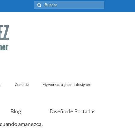
Buscar
por:
s
Contacta
My work as a graphic designer
Blog
Diseño de Portadas
 cuando amanezca.