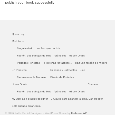
publish your book successfully
Quién Soy
Mis Libros
Singularidad.
Los Trabajos de Iktis.
Faetón. Los trabajos de Iktis – Apéndices – eBook Gratis
Portadas Perfectas.
4 Historias fantásticas…
Haz una reseña de mi libro
En Progreso
Reseñas y Entrevistas
Blog
Fantasma en la Máquina.
Diseño de Portadas
Libros Gratis
Contacta
Faetón. Los trabajos de Iktis – Apéndices – eBook Gratis
My work as a graphic designer
9 Claves para alcanzar la cima. Dan Rodson
Solo cuando amanezca.
© 2026 Pablo Daniel Rodriguez - WordPress Theme by
Kadence WP