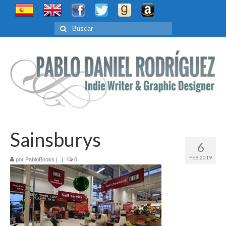
Buscar
por:
Sainsburys
6
FEB 2019
por
PabloBooks
|
|
0