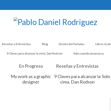
Reseñas y Entrevistas
Blog
Diseño de Portadas
Libros Grati
9 Claves para alcanzar la cima. Dan Rodson
Solo cuando amanezca.
En Progreso
Reseñas y Entrevistas
My work as a graphic
9 Claves para alcanzar la
Solo
designer
cima. Dan Rodson