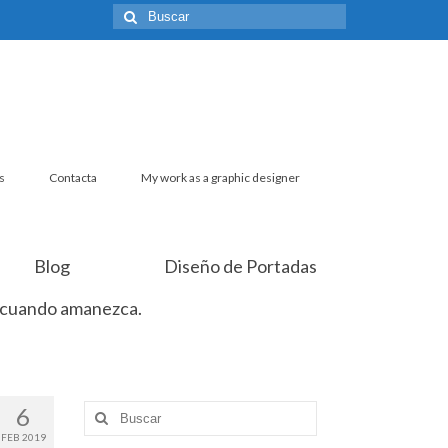
Buscar
por:
s
Contacta
My work as a graphic designer
Blog
Diseño de Portadas
 cuando amanezca.
6
Buscar
por:
FEB 2019