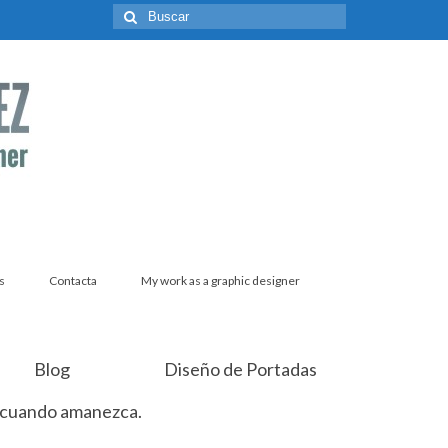
Buscar
por:
s
Contacta
My work as a graphic designer
Blog
Diseño de Portadas
 cuando amanezca.