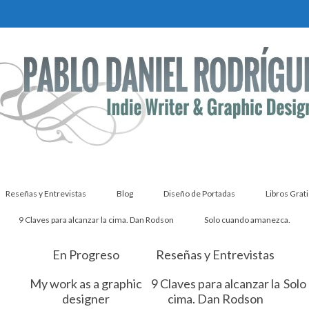
Reseñas y Entrevistas
Blog
Diseño de Portadas
Libros Grati
9 Claves para alcanzar la cima. Dan Rodson
Solo cuando amanezca.
En Progreso
Reseñas y Entrevistas
My work as a graphic
9 Claves para alcanzar la
Solo
designer
cima. Dan Rodson