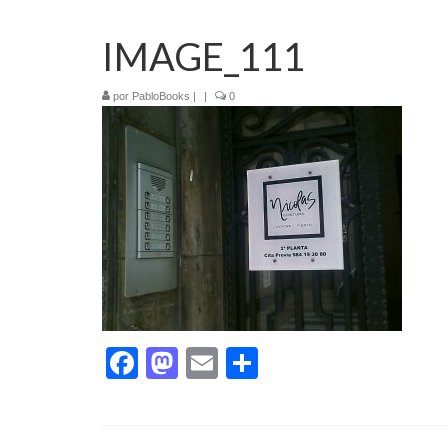
IMAGE_111
por
PabloBooks
|
|
0
Facebook
Mastodon
Email
Compartir