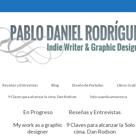
Reseñas y Entrevistas
Blog
Diseño de Portadas
Libros Grati
9 Claves para alcanzar la cima. Dan Rodson
Solo cuando amanezca.
En Progreso
Reseñas y Entrevistas
My work as a graphic
9 Claves para alcanzar la
Solo
designer
cima. Dan Rodson