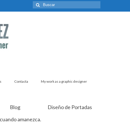
Buscar
por:
s
Contacta
My work as a graphic designer
Blog
Diseño de Portadas
 cuando amanezca.