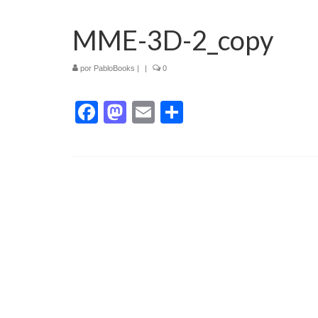
MME-3D-2_copy
por
PabloBooks
|
|
0
Facebook
Mastodon
Email
Compartir