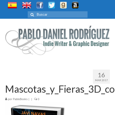
Buscar
por:
16
MAR 2017
Mascotas_y_Fieras_3D_c
por
PabloBooks
|
|
0