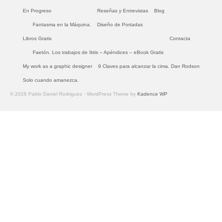
En Progreso
Reseñas y Entrevistas
Blog
Fantasma en la Máquina.
Diseño de Portadas
Libros Gratis
Contacta
Faetón. Los trabajos de Iktis – Apéndices – eBook Gratis
My work as a graphic designer
9 Claves para alcanzar la cima. Dan Rodson
Solo cuando amanezca.
© 2026 Pablo Daniel Rodriguez - WordPress Theme by
Kadence WP