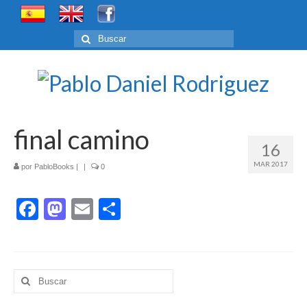
Buscar
por:
final camino
16
MAR 2017
por
PabloBooks
|
|
0
Facebook
Mastodon
Email
Compartir
Buscar
por: