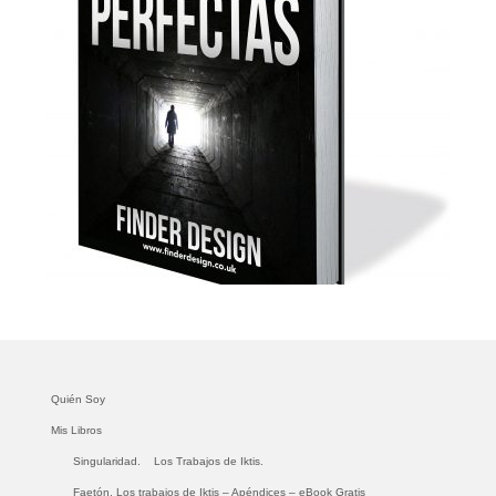
Quién Soy
Mis Libros
Singularidad.
Los Trabajos de Iktis.
Faetón. Los trabajos de Iktis – Apéndices – eBook Gratis