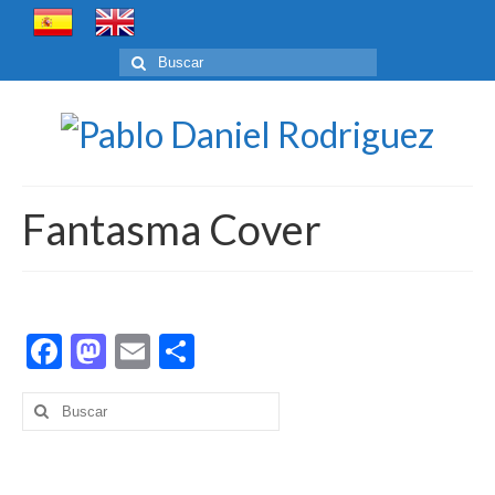
Buscar
por:
Fantasma Cover
Facebook
Mastodon
Email
Compartir
Buscar
por: